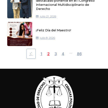
destacado ponente en el I Congreso
Internacional Multidisciplinario de
Derecho
julio 21, 2026
¡Feliz Día del Maestro!
julio 8, 2026
...
1
2
3
4
86