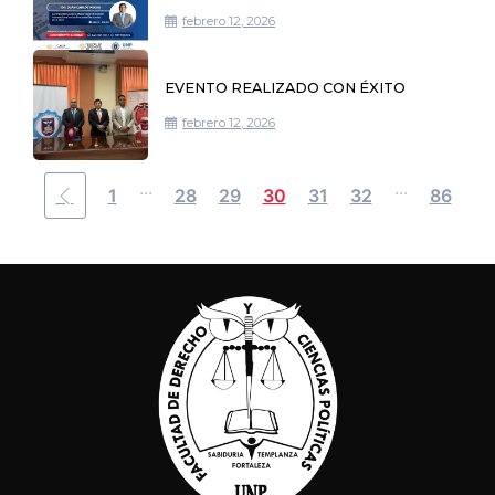
febrero 12, 2026
EVENTO REALIZADO CON ÉXITO
febrero 12, 2026
...
...
1
28
29
30
31
32
86